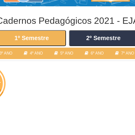
Cadernos Pedagógicos 2021 - EJ
1º Semestre
2º Semestre
º ANO
4º ANO
5º ANO
6º ANO
7º ANO