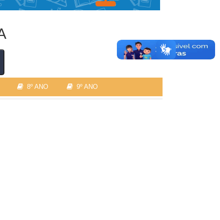
A
8º ANO
9º ANO