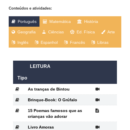
Conteúdos e atividades:
Português
Matemática
História
Geografia
Ciências
Ed. Física
Arte
Inglês
Espanhol
Francês
Libras
LEITURA
Tipo
As tranças de Bintou
Brinque-Book: O Grúfalo
15 Poemas famosos que as
crianças vão adorar
Livro Amoras