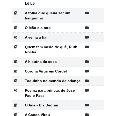
Lê Lê
A folha que queria ser um
barquinho
O leão e o rato
A velha a fiar
Quem tem medo de quê, Ruth
Rocha
A história da coca
Corona Vírus em Cordel
Toquinho no mundo da criança
Poema para brincar, de Jose
Paulo Paes
O Anel- Bia Bedran
A Canoa Virou